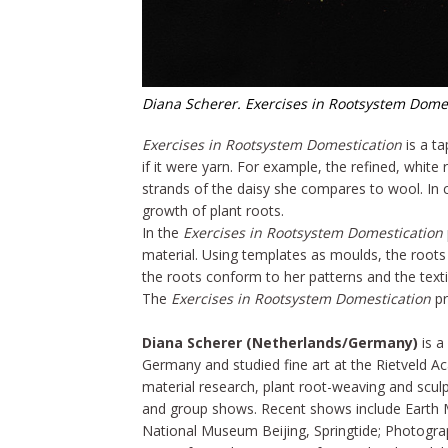
Diana Scherer. Exercises in Rootsystem Domes
Exercises in Rootsystem Domestication
is a t
if it were yarn. For example, the refined, white
strands of the daisy she compares to wool. In c
growth of plant roots.
In the
Exercises in Rootsystem Domestication
material. Using templates as moulds, the roots
the roots conform to her patterns and the text
The
Exercises in Rootsystem Domestication
pr
Diana Scherer (Netherlands/Germany)
is a
Germany and studied fine art at the Rietveld
material research, plant root-weaving and sculp
and group shows. Recent shows include Earth Ma
National Museum Beijing, Springtide; Photogr