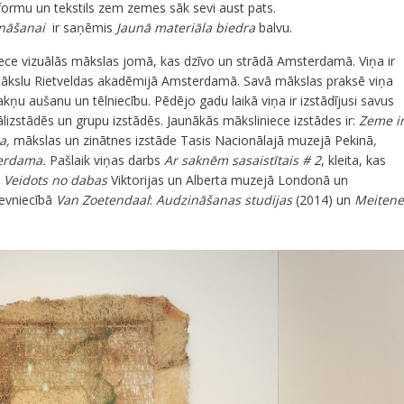
ormu un tekstils zem zemes sāk sevi aust pats.
ināšanai
ir saņēmis
Jaunā materiāla biedra
balvu.
iece vizuālās mākslas jomā, kas dzīvo un strādā Amsterdamā. Viņa ir
jmākslu Rietveldas akadēmijā Amsterdamā. Savā mākslas praksē viņa
akņu aušanu un tēlniecību. Pēdējo gadu laikā viņa ir izstādījusi savus
lizstādēs un grupu izstādēs. Jaunākās māksliniece izstādes ir:
Zeme i
ga,
mākslas un zinātnes izstāde Tasis Nacionālajā muzejā Pekinā
,
terdama.
Pašlaik viņas darbs
Ar saknēm sasaistītais # 2
, kleita, kas
ē
Veidots no dabas
Viktorijas un Alberta muzejā Londonā un
devniecībā
Van Zoetendaal
:
Audzināšanas studijas
(2014) un
Meitene