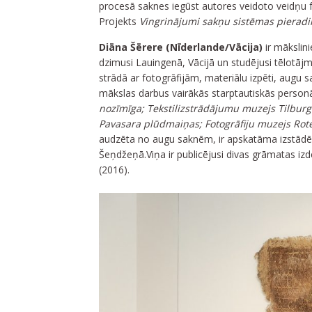
procesā saknes iegūst autores veidoto veidņu f
Projekts
Vingrinājumi sakņu sistēmas pierad
Diāna Šērere (Nīderlande/Vācija)
ir mākslin
dzimusi Lauingenā, Vācijā un studējusi tēlotā
strādā ar fotogrāfijām, materiālu izpēti, augu s
mākslas darbus vairākās starptautiskās personā
nozīmīga; Tekstilizstrādājumu muzejs Tilbur
Pavasara plūdmaiņas; Fotogrāfiju muzejs Ro
audzēta no augu saknēm, ir apskatāma izstād
Šeņdžeņā.Viņa ir publicējusi divas grāmatas iz
(2016).