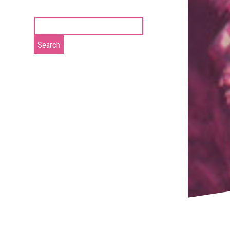
Search
for: