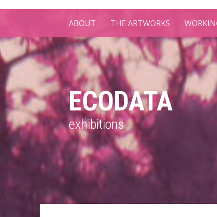
ABOUT
THE ARTWORKS
WORKIN
ECODATA
exhibitions