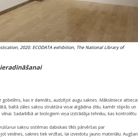
tication, 2020. ECODATA exhibition, The National Library of
ieradināšanai
r gobelēns, kas ir darināts, audzējot augu saknes. Māksliniece attieca
tā, baltā zāles sakņu struktūra viņai atgādina zīdu, kamēr stiprās un
 vilnai. Sadarbībā ar biologiem viņa izstrādāja tehniku, kas kontrolētu
ināšanai
sakņu sistēmas dabiskais tīkls pārvēršas par
jot veidnes, saknes tiek virzītas, lai izveidotu jauno materiālu. Augša