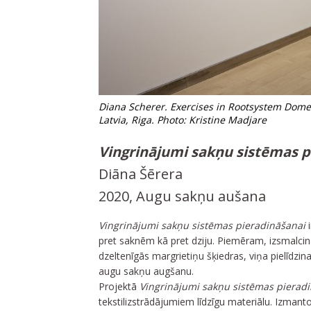
Diana Scherer. Exercises in Rootsystem Domes
Latvia, Riga. Photo: Kristine Madjare
Vingrinājumi sakņu sistēmas p
Diāna Šērera
2020, Augu sakņu aušana
Vingrinājumi sakņu sistēmas pieradināšanai
i
pret saknēm kā pret dziju. Piemēram, izsmalcinā
dzeltenīgās margrietiņu šķiedras, viņa pielīdzina
augu sakņu augšanu.
Projektā
Vingrinājumi sakņu sistēmas pierad
tekstilizstrādājumiem līdzīgu materiālu. Izmanto