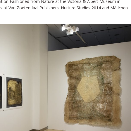
bition Fashioned from Nature at the Victoria & Albert Museum in
s at Van Zoetendaal Publishers; Nurture Studies 2014 and Mädchen